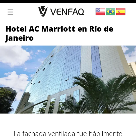
Ir
al
contenido
Hotel AC Marriott en Río de
Janeiro
La fachada ventilada fue hábilmente