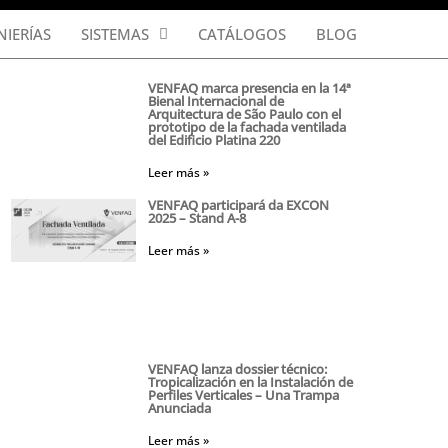
NIERÍAS
SISTEMAS
CATÁLOGOS
BLOG
VENFAQ marca presencia en la 14ª
Bienal Internacional de
Arquitectura de São Paulo con el
prototipo de la fachada ventilada
del Edificio Platina 220
Leer más »
VENFAQ participará da EXCON
2025 – Stand A-8
Leer más »
VENFAQ lanza dossier técnico:
Tropicalización en la Instalación de
Perfiles Verticales – Una Trampa
Anunciada
Leer más »