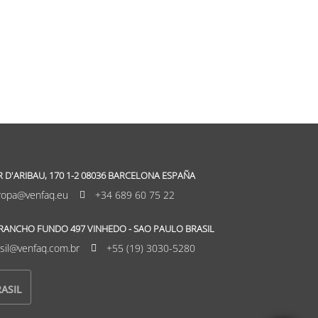
 D'ARIBAU, 170 1-2 08036 BARCELONA ESPAÑA
ropa@venfaq.eu
+34 689 60 75 22
 RANCHO FUNDO 497
VINHEDO
- SAO PAULO BRASIL
sil@venfaq.com.br
+55 (19) 3030-5280
ASIL