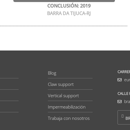
CONCLUSIÓN: 2019
BARRA DA TIJUCA-RJ
CARRER
Blog
eu
Claw support
CALLE
Vertical support
bra
Impermeabilización
Trabaja con nosotros
BR